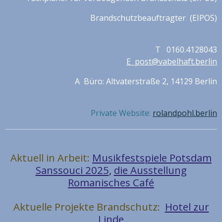
Brandschutzbeauftragter (EIPOS)
T 0160.4128043
E post@vabelhaft.berlin
A Büro: Altvaterstraße 2, 14129 Berlin
Private Website:
rolandpohl.berlin
Aktuell in Arbeit:
Musikfestspiele Potsdam
Sanssouci 2025
,
die Ausstellung
Romanisches Café
Aktuelle Projekte Brandschutz:
Hotel zur
Linde